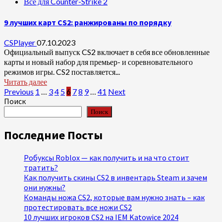
Все для Counter-Strike 2
9 лучших карт CS2: ранжированы по порядку
CSPlayer
07.10.2023
Официальный выпуск CS2 включает в себя все обновленные
карты и новый набор для премьер- и соревновательного
режимов игры. CS2 поставляется...
Читать далее
Пагинация
Previous
1
…
3
4
5
6
7
8
9
…
41
Next
Поиск
записей
Поиск
Последние Посты
Робуксы Roblox — как получить и на что стоит
тратить?
Как получить скины CS2 в инвентарь Steam и зачем
они нужны?
Команды ножа CS2, которые вам нужно знать – как
протестировать все ножи CS2
10 лучших игроков CS2 на IEM Katowice 2024