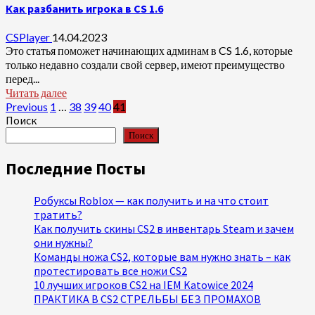
Как разбанить игрока в CS 1.6
CSPlayer
14.04.2023
Это статья поможет начинающих админам в CS 1.6, которые
только недавно создали свой сервер, имеют преимущество
перед...
Читать далее
Пагинация
Previous
1
…
38
39
40
41
Поиск
записей
Поиск
Последние Посты
Робуксы Roblox — как получить и на что стоит
тратить?
Как получить скины CS2 в инвентарь Steam и зачем
они нужны?
Команды ножа CS2, которые вам нужно знать – как
протестировать все ножи CS2
10 лучших игроков CS2 на IEM Katowice 2024
ПРАКТИКА В CS2 СТРЕЛЬБЫ БЕЗ ПРОМАХОВ