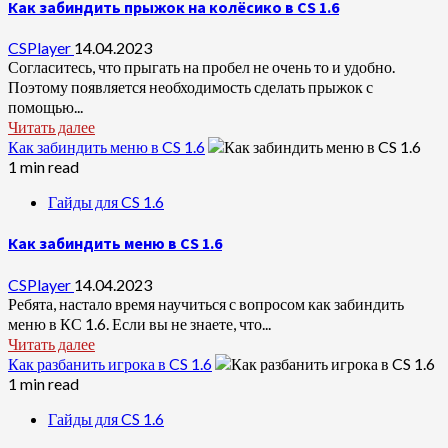
Как забиндить прыжок на колёсико в CS 1.6
CSPlayer
14.04.2023
Согласитесь, что прыгать на пробел не очень то и удобно.
Поэтому появляется необходимость сделать прыжок с
помощью...
Читать далее
Как забиндить меню в CS 1.6
1 min read
Гайды для CS 1.6
Как забиндить меню в CS 1.6
CSPlayer
14.04.2023
Ребята, настало время научиться с вопросом как забиндить
меню в КС 1.6. Если вы не знаете, что...
Читать далее
Как разбанить игрока в CS 1.6
1 min read
Гайды для CS 1.6