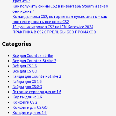
тратить?
Как получить скины CS2 в инвентарь Steam и зачем
они нужны?
Команды ножа CS2, которые вам нужно знать – как
протестировать все ножи CS2
10 лучших игроков CS2 на IEM Katowice 2024
ПРАКТИКА В CS2 СТРЕЛЬБЫ БЕЗ ПРОМАХОВ
Categories
Всё для Counter-strike
Все для Counter-Strike 2
Всё для CS 1.6
Все для CS GO
Гайды для Counter-Strike 2
Гайды для CS 1.6
Гайды для CS:GO
Готовые сервера для кс 1.6
Карты для кс 1.6
Конфиги CS 2
Конфиги для CS:GO
Конфиги для кс 1.6