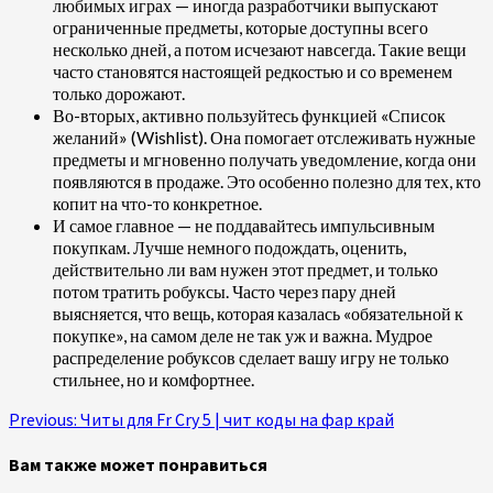
любимых играх — иногда разработчики выпускают
ограниченные предметы, которые доступны всего
несколько дней, а потом исчезают навсегда. Такие вещи
часто становятся настоящей редкостью и со временем
только дорожают.
Во-вторых, активно пользуйтесь функцией «Список
желаний» (Wishlist). Она помогает отслеживать нужные
предметы и мгновенно получать уведомление, когда они
появляются в продаже. Это особенно полезно для тех, кто
копит на что-то конкретное.
И самое главное — не поддавайтесь импульсивным
покупкам. Лучше немного подождать, оценить,
действительно ли вам нужен этот предмет, и только
потом тратить робуксы. Часто через пару дней
выясняется, что вещь, которая казалась «обязательной к
покупке», на самом деле не так уж и важна. Мудрое
распределение робуксов сделает вашу игру не только
стильнее, но и комфортнее.
Continue
Previous:
Читы для Fr Cry 5 | чит коды на фар край
Reading
Вам также может понравиться