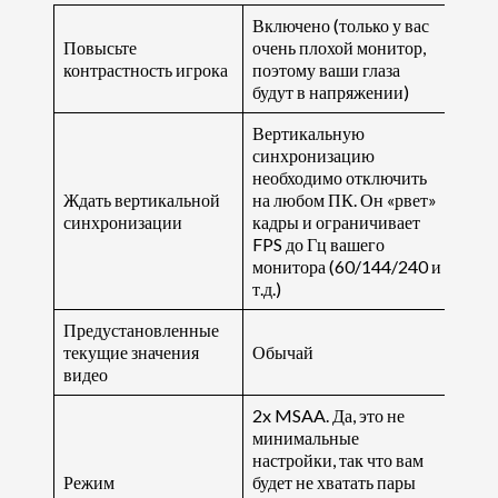
Включено (только у вас
Повысьте
очень плохой монитор,
контрастность игрока
поэтому ваши глаза
будут в напряжении)
Вертикальную
синхронизацию
необходимо отключить
Ждать вертикальной
на любом ПК. Он «рвет»
синхронизации
кадры и ограничивает
FPS до Гц вашего
монитора (60/144/240 и
т.д.)
Предустановленные
текущие значения
Обычай
видео
2x MSAA. Да, это не
минимальные
настройки, так что вам
Режим
будет не хватать пары