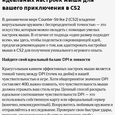
вашего приключения в CS2
В динамичном мире Counter-Strike 2 (CS2) владение
виртуальным оружием с беспрецедентной точностью — это
искусство, которым можно овладеть с помощью умелых
настроек мыши. В отличие от подхода «один размер подходит
всем», мы здесь, чтобы поделиться сокровищницей идей,
предлагая рекомендации о том, как адаптировать настройки
мыши в CS2 для получения уникального игрового опыта.
Найдите свой идеальный баланс DPI и ловкости
Краеугольным камнем эффективных настроек мыши является
тонкий танец между DPI (точек на дюйм) и вашей
чувствительностью в игре. Хотя общепринятое значение DPI
составляет 400, важно помнить, что чувствительность мыши
должна отражать ваш стиль игры. Ценный способ раскрыть
идеальное соотношение чувствительности DPI — это
использовать собственную карту или официальный сервер
(конечно, неконкурентный). Вооружитесь любимым оружием и
отправляйтесь в исследование. Проверьте свои быстрые удары,
точность отслеживания и быстрые движения, чтобы