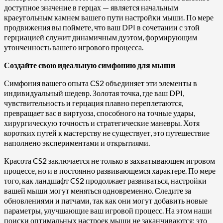
доступное значение в герцах — является начальным
краеугольным камнем вашего пути настройки мыши. По мере
продвижения вы поймете, что ваш DPI в сочетании с этой
герциацией служит динамичным дуэтом, формирующим
утонченность вашего игрового процесса.
Создайте свою идеальную симфонию для мыши
Симфония вашего опыта CS2 объединяет эти элементы в
индивидуальный шедевр. Золотая точка, где ваш DPI,
чувствительность и герцация плавно переплетаются,
превращает вас в виртуоза, способного на точные удары,
хирургическую точность и стратегические маневры. Хотя
коротких путей к мастерству не существует, это путешествие
наполнено экспериментами и открытиями.
Красота CS2 заключается не только в захватывающем игровом
процессе, но и в постоянно развивающемся характере. По мере
того, как ландшафт CS2 продолжает развиваться, настройки
вашей мыши могут меняться одновременно. Следите за
обновлениями и патчами, так как они могут добавить новые
параметры, улучшающие ваш игровой процесс. На этом наши
поиски оптимальных настроек мыши не заканчиваются; это