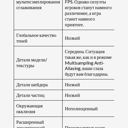
мультисэмплирования
FPS. Однако силуэты
сглаживания
игроков станут намного
различимее, а игра
станет намного
приятнее.
Глобальное качество
Низкий
теней
Середина. Ситуация
такая же, как и в режиме
Детали модели/
Multisampling Anti-
текстуры
Aliasing, ваши глаза
будут вам благодарны.
Детали шейдера
Низкий
Детали частиц
Низкий
Окружающая
Неполноценный
окклюзия
Расширенный
динамический
Производительность