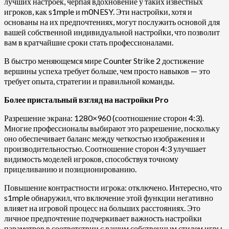
лучших настроек, черпая вдохновение у таких известных
игроков, как s1mple и m0NESY. Эти настройки, хотя и
основаны на их предпочтениях, могут послужить основой для
вашей собственной индивидуальной настройки, что позволит
вам в кратчайшие сроки стать профессионалами.
В быстро меняющемся мире Counter Strike 2 достижение
вершины успеха требует больше, чем просто навыков — это
требует опыта, стратегии и правильной команды.
Более пристальный взгляд на настройки Pro
Разрешение экрана: 1280×960 (соотношение сторон 4:3).
Многие профессионалы выбирают это разрешение, поскольку
оно обеспечивает баланс между четкостью изображения и
производительностью. Соотношение сторон 4:3 улучшает
видимость моделей игроков, способствуя точному
прицеливанию и позиционированию.
Повышение контрастности игрока: отключено. Интересно, что
s1mple обнаружил, что включение этой функции негативно
влияет на игровой процесс на больших расстояниях. Это
личное предпочтение подчеркивает важность настройки
параметров в соответствии с вашим собственным стилем игры.