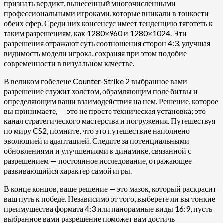
признать вердикт, вынесенный многочисленными
профессиональными игроками, которые вникали в тонкости
обеих сфер. Среди них консенсус имеет тенденцию тяготеть к
таким разрешениям, как 1280×960 и 1280×1024. Эти
разрешения отражают суть соотношения сторон 4:3, улучшая
видимость модели игрока, сохраняя при этом подобие
современности в визуальном качестве.
В великом гобелене Counter-Strike 2 выбранное вами
разрешение служит холстом, обрамляющим поле битвы и
определяющим ваши взаимодействия на нем. Решение, которое
вы принимаете, — это не просто техническая установка; это
канал стратегического мастерства и погружения. Путешествуя
по миру CS2, помните, что это путешествие наполнено
эволюцией и адаптацией. Следите за потенциальными
обновлениями и улучшениями в динамике, связанной с
разрешением — постоянное исследование, отражающее
развивающийся характер самой игры.
В конце концов, ваше решение — это мазок, который раскрасит
ваш путь к победе. Независимо от того, выберете ли вы тонкие
преимущества формата 4:3 или панорамные виды 16:9, пусть
выбранное вами разрешение поможет вам достичь