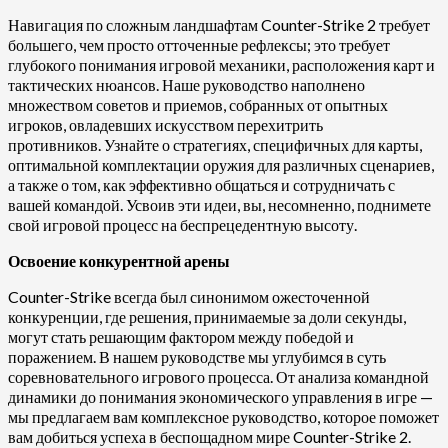
Навигация по сложным ландшафтам Counter-Strike 2 требует
большего, чем просто отточенные рефлексы; это требует
глубокого понимания игровой механики, расположения карт и
тактических нюансов. Наше руководство наполнено
множеством советов и приемов, собранных от опытных
игроков, овладевших искусством перехитрить
противников. Узнайте о стратегиях, специфичных для карты,
оптимальной комплектации оружия для различных сценариев,
а также о том, как эффективно общаться и сотрудничать с
вашей командой. Усвоив эти идеи, вы, несомненно, поднимете
свой игровой процесс на беспрецедентную высоту.
Освоение конкурентной арены
Counter-Strike всегда был синонимом ожесточенной
конкуренции, где решения, принимаемые за доли секунды,
могут стать решающим фактором между победой и
поражением. В нашем руководстве мы углубимся в суть
соревновательного игрового процесса. От анализа командной
динамики до понимания экономического управления в игре —
мы предлагаем вам комплексное руководство, которое поможет
вам добиться успеха в беспощадном мире Counter-Strike 2.