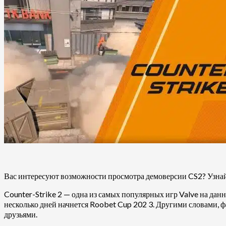
Вас интересуют возможности просмотра демоверсии CS2? Узнайт
Counter-Strike 2 — одна из самых популярных игр Valve на данн
несколько дней начнется Roobet Cup 202 3. Другими словами, ф
друзьями.