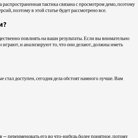
на распространенная тактика связана с просмотром демо, поэтому
ий, поэтому в этой статье будет рассмотрено все.
и?
ущественно повлиять на ваши результаты. Если вы внимательно
ни играют, и анализируют то, что они делают, должны иметь
ые стал доступен, сегодня дела обстоят намного лучше. Вам
 — переименовать его во что-нибудь более понятное, потому