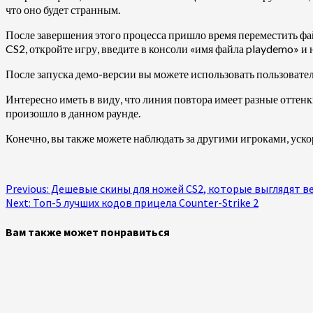
что оно будет странным.
После завершения этого процесса пришло время переместить фай
CS2, откройте игру, введите в консоли «имя файла playdemo» и
После запуска демо-версии вы можете использовать пользовате
Интересно иметь в виду, что линия повтора имеет разные оттенки
произошло в данном раунде.
Конечно, вы также можете наблюдать за другими игроками, уско
Continue
Previous:
Дешевые скины для ножей CS2, которые выглядят в
Next:
Топ-5 лучших кодов прицела Counter-Strike 2
Reading
Вам также может понравиться