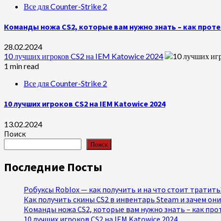
Все для Counter-Strike 2
Команды ножа CS2, которые вам нужно знать – как проте
28.02.2024
10 лучших игроков CS2 на IEM Katowice 2024
1 min read
Все для Counter-Strike 2
10 лучших игроков CS2 на IEM Katowice 2024
13.02.2024
Поиск
Поиск
Последние Посты
Робуксы Roblox — как получить и на что стоит тратить
Как получить скины CS2 в инвентарь Steam и зачем он
Команды ножа CS2, которые вам нужно знать – как про
10 лучших игроков CS2 на IEM Katowice 2024