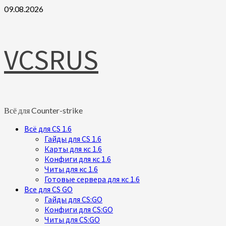
Skip
09.08.2026
to
content
VCSRUS
Всё для Counter-strike
Primary
Всё для CS 1.6
Menu
Гайды для CS 1.6
Карты для кс 1.6
Конфиги для кс 1.6
Читы для кс 1.6
Готовые сервера для кс 1.6
Все для CS GO
Гайды для CS:GO
Конфиги для CS:GO
Читы для CS:GO