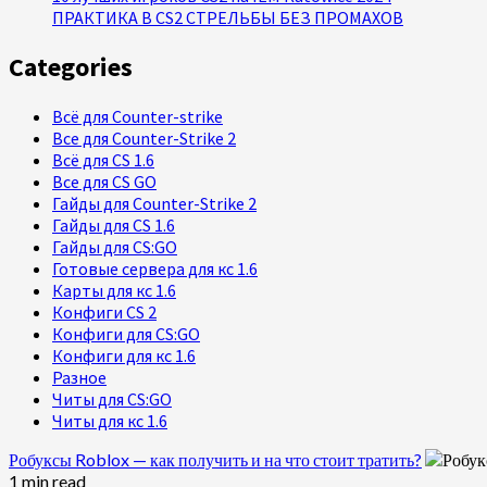
ПРАКТИКА В CS2 СТРЕЛЬБЫ БЕЗ ПРОМАХОВ
Categories
Всё для Counter-strike
Все для Counter-Strike 2
Всё для CS 1.6
Все для CS GO
Гайды для Counter-Strike 2
Гайды для CS 1.6
Гайды для CS:GO
Готовые сервера для кс 1.6
Карты для кс 1.6
Конфиги CS 2
Конфиги для CS:GO
Конфиги для кс 1.6
Разное
Читы для CS:GO
Читы для кс 1.6
Робуксы Roblox — как получить и на что стоит тратить?
1 min read