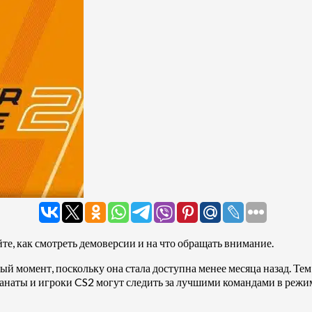
е, как смотреть демоверсии и на что обращать внимание.
ый момент, поскольку она стала доступна менее месяца назад. Тем
анаты и игроки CS2 могут следить за лучшими командами в режим