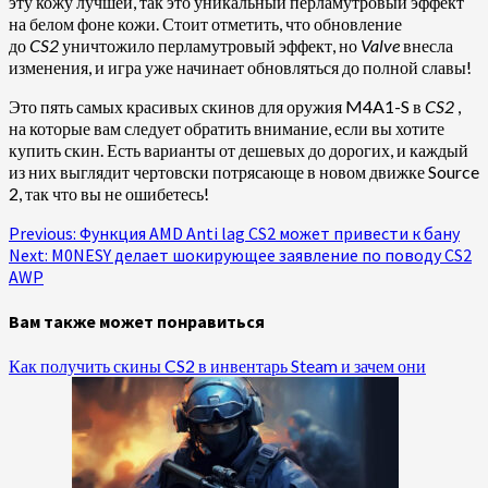
эту кожу лучшей, так это уникальный перламутровый эффект
на белом фоне кожи. Стоит отметить, что обновление
до
CS2
уничтожило перламутровый эффект, но
Valve
внесла
изменения, и игра уже начинает обновляться до полной славы!
Это пять самых красивых скинов для оружия M4A1-S в
CS2
,
на которые вам следует обратить внимание, если вы хотите
купить скин. Есть варианты от дешевых до дорогих, и каждый
из них выглядит чертовски потрясающе в новом движке Source
2, так что вы не ошибетесь!
Continue
Previous:
Функция AMD Anti lag CS2 может привести к бану
Next:
M0NESY делает шокирующее заявление по поводу CS2
Reading
AWP
Вам также может понравиться
Как получить скины CS2 в инвентарь Steam и зачем они