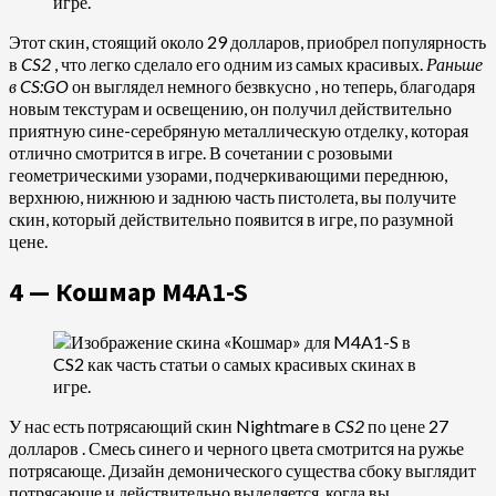
Этот скин, стоящий около 29 долларов, приобрел популярность
в
CS2
, что легко сделало его одним из самых красивых.
Раньше
в CS:GO
он выглядел немного безвкусно , но теперь, благодаря
новым текстурам и освещению, он получил действительно
приятную сине-серебряную металлическую отделку, которая
отлично смотрится в игре. В сочетании с розовыми
геометрическими узорами, подчеркивающими переднюю,
верхнюю, нижнюю и заднюю часть пистолета, вы получите
скин, который действительно появится в игре, по разумной
цене.
4 — Кошмар M4A1-S
У нас есть потрясающий скин Nightmare в
CS2
по цене 27
долларов . Смесь синего и черного цвета смотрится на ружье
потрясающе. Дизайн демонического существа сбоку выглядит
потрясающе и действительно выделяется, когда вы