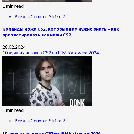
1 min read
Все для Counter-Strike 2
Команды ножа CS2, которые вам нужно знать – как
протестировать все ножи CS2
28.02.2024
10 лучших игроков CS2 на IEM Katowice 2024
1 min read
Все для Counter-Strike 2
10 лучших игроков CS2 на IEM Katowice 2024