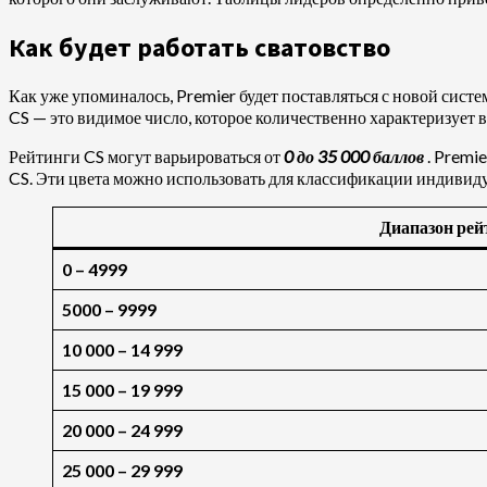
Как будет работать сватовство
Как уже упоминалось, Premier будет поставляться с новой сист
CS — это видимое число, которое количественно характеризует 
Рейтинги CS могут варьироваться от
0 до 35 000 баллов
. Premie
CS. Эти цвета можно использовать для классификации индивиду
Диапазон рей
0 – 4999
5000 – 9999
10 000 – 14 999
15 000 – 19 999
20 000 – 24 999
25 000 – 29 999