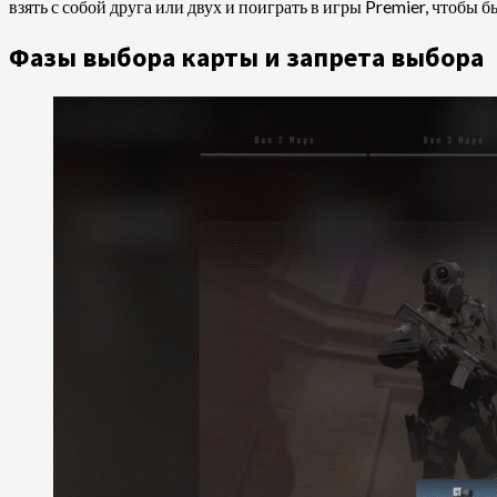
взять с собой друга или двух и поиграть в игры Premier, чтобы 
Фазы выбора карты и запрета выбора