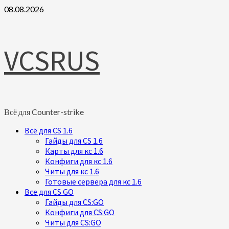
Skip
08.08.2026
to
content
VCSRUS
Всё для Counter-strike
Primary
Всё для CS 1.6
Menu
Гайды для CS 1.6
Карты для кс 1.6
Конфиги для кс 1.6
Читы для кс 1.6
Готовые сервера для кс 1.6
Все для CS GO
Гайды для CS:GO
Конфиги для CS:GO
Читы для CS:GO