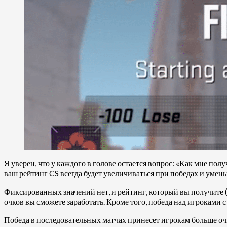
Я уверен, что у каждого в голове остается вопрос: «Как мне по
ваш рейтинг CS всегда будет увеличиваться при победах и умен
Фиксированных значений нет, и рейтинг, который вы получите (и
очков вы сможете заработать. Кроме того, победа над игроками
Победа в последовательных матчах принесет игрокам больше очк