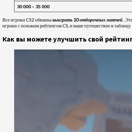
30 000 – 35 000
Все игроки CS2 обязаны
выиграть 10 отборочных матчей
. Эт
игроки с похожим рейтингом CS, и ваше путешествие в таблицу
Как вы можете улучшить свой рейтинг