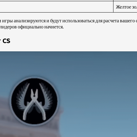
Желтое зо
и игры анализируются и будут использоваться для расчета вашего 
 лидеров официально начнется.
 CS