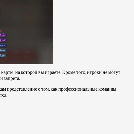
карты, на которой вы играете. Кроме того, игроки не могут
и запрета.
окам представление о том, как профессиональные команды
тся.