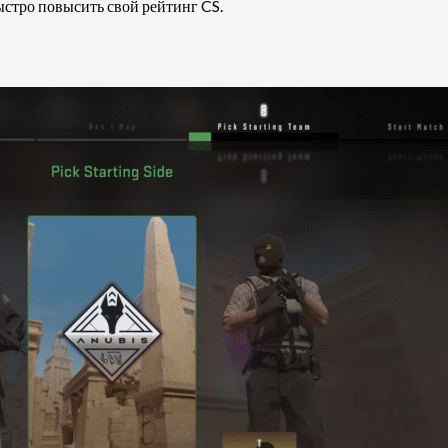
быстро повысить свой рейтинг CS.