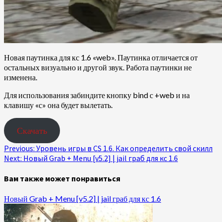
Новая паутинка для кс 1.6 «web». Паутинка отличается от
остальных визуально и другой звук. Работа паутинки не
изменена.
Для использования забиндите кнопку bind с +web и на
клавишу «с» она будет вылетать.
Скачать
Continue
Previous:
Уровень игры в CS 1.6. Как определить свой скилл
Next:
Новый Grab + Menu [v5.2] | jail граб для кс 1.6
Reading
Вам также может понравиться
Новый Grab + Menu [v5.2] | jail граб для кс 1.6