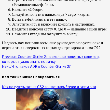
«Установленные файлы».
Нажмите «Обзор».
Следуйте по пути к папке: игра > csgo > карты.
Вставьте файл карты в эту папку.
Запустите игру и включите консоль в настройках.
Введите в консоли карту X, где X — название вашей игры.
Нажмите Enter, и вы загрузитесь в игру!
Надеюсь, вам понравилось наше руководство по установке и
игре на этих невероятных картах для тренировки аима CS2.
Continue
Previous:
Counter-Strike 2: несколько полезных советов,
которые нужно знать новичку
Reading
Next:
Что такое ADR в Counter-Strike 2?
Вам также может понравиться
Как получить скины CS2 в инвентарь Steam и зачем они