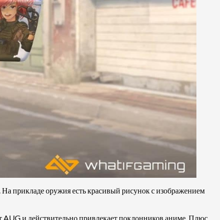
о. На прикладе оружия есть красивый рисунок с изображением
ет AUG и действительно привлекает поклонников аниме. Плюс,