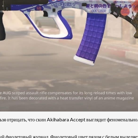
ельзя отрицать, что скин Akihabara Accept выглядит феноменальн
цкий фиолетовый журнал. Фиолетовый цвет рядом с белым выделя