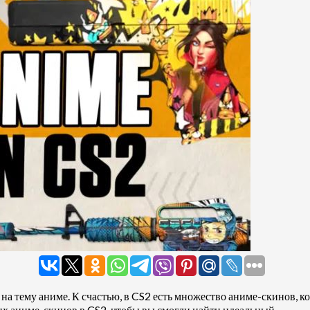
ны на тему аниме. К счастью, в CS2 есть множество аниме-скинов,
 аниме-скинов в CS2, чтобы вы смогли найти идеальный.