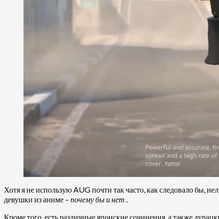
Хотя я не использую AUG почти так часто, как следовало бы, н
девушки из аниме –
почему бы и нет
.
Кроме того, есть различные японские сочинения, а также дура