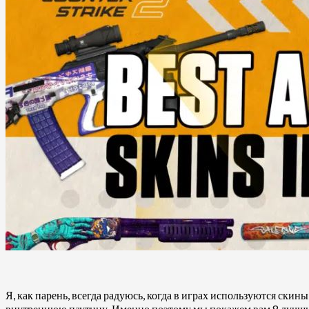
Я, как парень, всегда радуюсь, когда в играх используются ски
внутреннюю паутину. Именно поэтому мы покажем вам 8 лучших