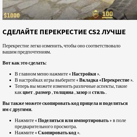
СДЕЛАЙТЕ ПЕРЕКРЕСТИЕ CS2 ЛУЧШЕ
Перекрестие легко изменить, чтобы оно соответствовало
вашим предпочтениям.
Вот как это сделать:
В главном меню нажмите «
Настройки
».
В настройках игры выберите «
Вкладка «Перекрестие
».
Теперь вы можете изменить различные аспекты, такие
как
цвет
,
размер
,
толщина
,
зазор
и
стиль
.
Вы также можете скопировать код прицела и поделиться
им с другими.
Нажмите «
Поделиться или импортировать
» в поле
предварительного просмотра.
Нажмите «
Скопировать код
».