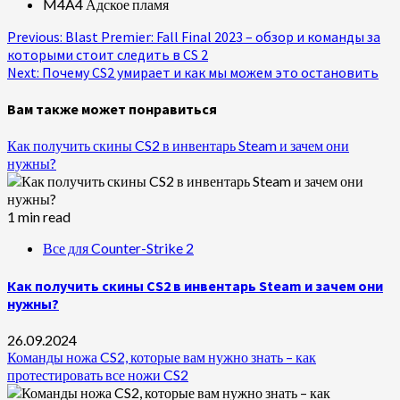
M4A4 Адское пламя
Continue
Previous:
Blast Premier: Fall Final 2023 – обзор и команды за
которыми стоит следить в CS 2
Reading
Next:
Почему CS2 умирает и как мы можем это остановить
Вам также может понравиться
Как получить скины CS2 в инвентарь Steam и зачем они
нужны?
1 min read
Все для Counter-Strike 2
Как получить скины CS2 в инвентарь Steam и зачем они
нужны?
26.09.2024
Команды ножа CS2, которые вам нужно знать – как
протестировать все ножи CS2