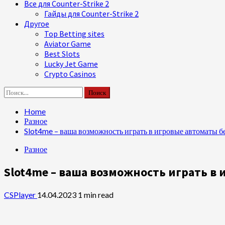
Все для Counter-Strike 2
Гайды для Counter-Strike 2
Другое
Top Betting sites
Aviator Game
Best Slots
Lucky Jet Game
Crypto Casinos
Найти:
Home
Разное
Slot4me – ваша возможность играть в игровые автоматы б
Разное
Slot4me – ваша возможность играть в
CSPlayer
14.04.2023
1 min read