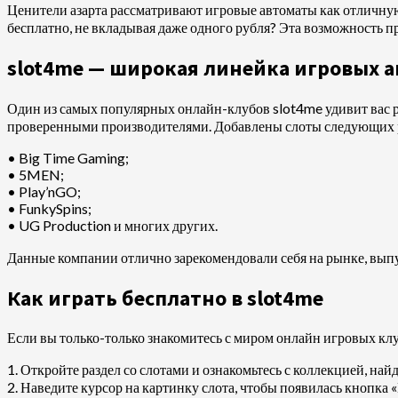
Ценители азарта рассматривают игровые автоматы как отличную
бесплатно, не вкладывая даже одного рубля? Эта возможность п
slot4me — широкая линейка игровых 
Один из самых популярных онлайн-клубов slot4me удивит вас р
проверенными производителями. Добавлены слоты следующих 
• Big Time Gaming;
• 5MEN;
• Play’nGO;
• FunkySpins;
• UG Production и многих других.
Данные компании отлично зарекомендовали себя на рынке, вып
Как играть бесплатно в slot4me
Если вы только-только знакомитесь с миром онлайн игровых клуб
1. Откройте раздел со слотами и ознакомьтесь с коллекцией, най
2. Наведите курсор на картинку слота, чтобы появилась кнопка 