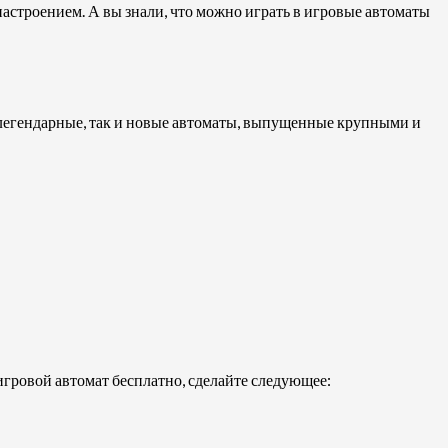
астроением. А вы знали, что можно играть в игровые автоматы
легендарные, так и новые автоматы, выпущенные крупными и
игровой автомат бесплатно, сделайте следующее: