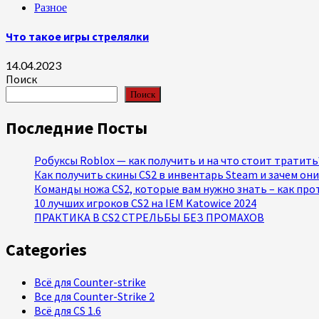
Разное
Что такое игры стрелялки
14.04.2023
Поиск
Поиск
Последние Посты
Робуксы Roblox — как получить и на что стоит тратить
Как получить скины CS2 в инвентарь Steam и зачем он
Команды ножа CS2, которые вам нужно знать – как про
10 лучших игроков CS2 на IEM Katowice 2024
ПРАКТИКА В CS2 СТРЕЛЬБЫ БЕЗ ПРОМАХОВ
Categories
Всё для Counter-strike
Все для Counter-Strike 2
Всё для CS 1.6