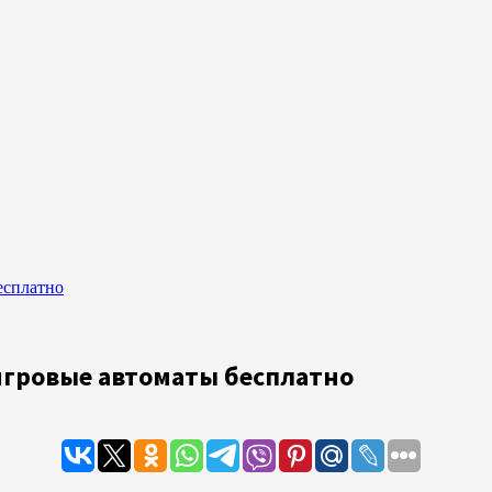
есплатно
 игровые автоматы бесплатно