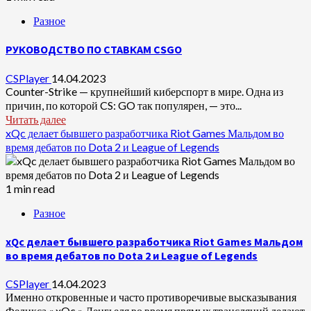
Разное
РУКОВОДСТВО ПО СТАВКАМ CSGO
CSPlayer
14.04.2023
Counter-Strike — крупнейший киберспорт в мире. Одна из
причин, по которой CS: GO так популярен, — это...
Читать далее
xQc делает бывшего разработчика Riot Games Мальдом во
время дебатов по Dota 2 и League of Legends
1 min read
Разное
xQc делает бывшего разработчика Riot Games Мальдом
во время дебатов по Dota 2 и League of Legends
CSPlayer
14.04.2023
Именно откровенные и часто противоречивые высказывания
Феликса « xQc » Ленгьеля во время прямых трансляций делают