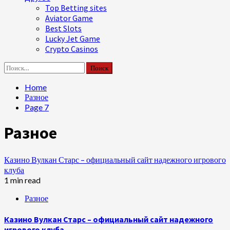
Top Betting sites
Aviator Game
Best Slots
Lucky Jet Game
Crypto Casinos
Найти:
Home
Разное
Page 7
Разное
Казино Вулкан Старс – официальный сайт надежного игрового
клуба
1 min read
Разное
Казино Вулкан Старс – официальный сайт надежного
игрового клуба