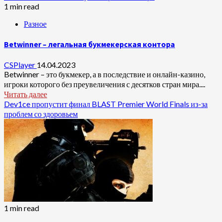
1 min read
Разное
Betwinner – легальная букмекерская контора
CSPlayer
14.04.2023
Betwinner – это букмекер, а в последствие и онлайн-казино,
игроки которого без преувеличения с десятков стран мира....
Читать далее
Dev1ce пропустит финал BLAST Premier World Finals из-за
проблем со здоровьем
1 min read