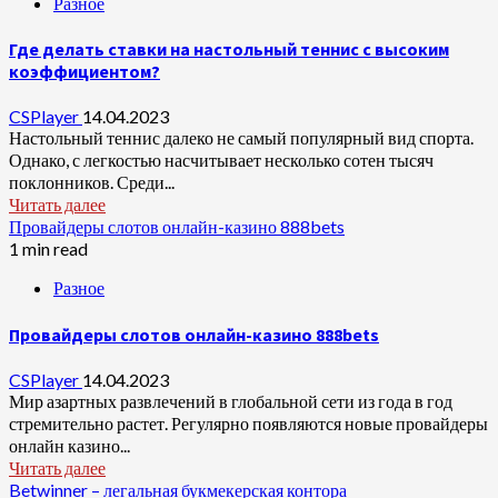
Разное
Где делать ставки на настольный теннис с высоким
коэффициентом?
CSPlayer
14.04.2023
Настольный теннис далеко не самый популярный вид спорта.
Однако, с легкостью насчитывает несколько сотен тысяч
поклонников. Среди...
Читать далее
Провайдеры слотов онлайн-казино 888bets
1 min read
Разное
Провайдеры слотов онлайн-казино 888bets
CSPlayer
14.04.2023
Мир азартных развлечений в глобальной сети из года в год
стремительно растет. Регулярно появляются новые провайдеры
онлайн казино...
Читать далее
Betwinner – легальная букмекерская контора