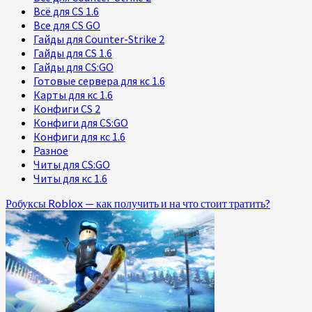
Всё для CS 1.6
Все для CS GO
Гайды для Counter-Strike 2
Гайды для CS 1.6
Гайды для CS:GO
Готовые сервера для кс 1.6
Карты для кс 1.6
Конфиги CS 2
Конфиги для CS:GO
Конфиги для кс 1.6
Разное
Читы для CS:GO
Читы для кс 1.6
Робуксы Roblox — как получить и на что стоит тратить?