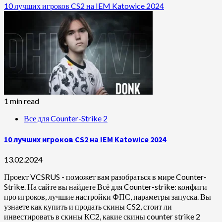
10 лучших игроков CS2 на IEM Katowice 2024
1 min read
Все для Counter-Strike 2
10 лучших игроков CS2 на IEM Katowice 2024
13.02.2024
Проект VCSRUS - поможет вам разобраться в мире Counter-
Strike. На сайте вы найдете Всё для Counter-strike: конфиги
про игроков, лучшие настройки ФПС, параметры запуска. Вы
узнаете как купить и продать скины CS2, стоит ли
инвестировать в скины КС2, какие скины counter strike 2