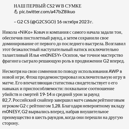
НАШ ПЕРВЫЙ CS2 W В СУМКЕ
💪 pic.twitter.com/a47bZ8ikuo
– G2 CS (@G2CSGO) 16 октября 2023 г.
Никола «⁠NiKo⁠» Ковач и компания с самого начала задали тон,
обеспечив пистолетный раунд, а затем сохранили свое
доминирование от первого до последнего выстрела. Возглавил
этот безжалостный наступательный натиск исключительно
талантливый Илья «⁠m0NESY⁠» Осипов, чье точное мастерство
фрагинга сыграло решающую роль в продвижении G2 вперед.
Несмотря на свои сомнения по поводу использования AWP в
новой игре, Флэш продемонстрировал исключительную игру в
матче. Его впечатляющая статистика свидетельствует о его
навыках и приспособляемости: похвальное соотношение
убийств и смертей 19-14 и средний урон за раунд
82,7. Российский снайпер завершил матч самым рейтинговым
игроком G2 с рейтингом 1,28. Благодаря невероятному вкладу
m0NESY, G2 вырвались вперед, набрав внушительное
преимущество в шесть раундов, когда они перешли на другую
сторону.