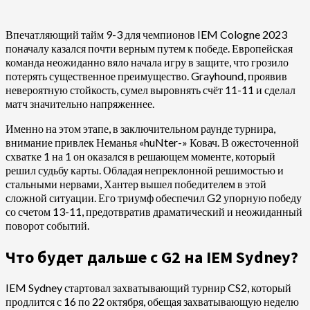
Впечатляющий тайм 9-3 для чемпионов IEM Cologne 2023
поначалу казался почти верным путем к победе. Европейская
команда неожиданно вяло начала игру в защите, что грозило
потерять существенное преимущество. Grayhound, проявив
невероятную стойкость, сумел выровнять счёт 11-11 и сделал
матч значительно напряженнее.
Именно на этом этапе, в заключительном раунде турнира,
внимание привлек Неманья «⁠huNter-⁠» Ковач. В ожесточенной
схватке 1 на 1 он оказался в решающем моменте, который
решил судьбу карты. Обладая непреклонной решимостью и
стальными нервами, Хантер вышел победителем в этой
сложной ситуации. Его триумф обеспечил G2 упорную победу
со счетом 13-11, предотвратив драматический и неожиданный
поворот событий.
Что будет дальше с G2 на IEM Sydney?
IEM Sydney стартовал захватывающий турнир CS2, который
продлится с 16 по 22 октября, обещая захватывающую неделю