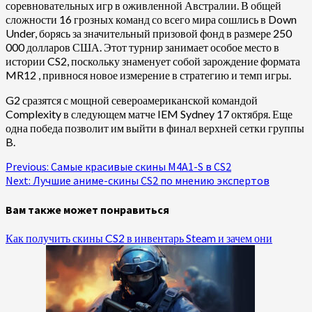
соревновательных игр в оживленной Австралии. В общей
сложности 16 грозных команд со всего мира сошлись в Down
Under, борясь за значительный призовой фонд в размере 250
000 долларов США. Этот турнир занимает особое место в
истории CS2, поскольку знаменует собой зарождение формата
MR12 , привнося новое измерение в стратегию и темп игры.
G2 сразятся с мощной североамериканской командой
Complexity в следующем матче IEM Sydney 17 октября. Еще
одна победа позволит им выйти в финал верхней сетки группы
B.
Continue
Previous:
Самые красивые скины M4A1-S в CS2
Next:
Лучшие аниме-скины CS2 по мнению экспертов
Reading
Вам также может понравиться
Как получить скины CS2 в инвентарь Steam и зачем они