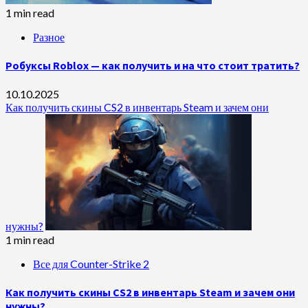
1 min read
Разное
Робуксы Roblox — как получить и на что стоит тратить?
10.10.2025
Как получить скины CS2 в инвентарь Steam и зачем они
нужны?
1 min read
Все для Counter-Strike 2
Как получить скины CS2 в инвентарь Steam и зачем они
нужны?