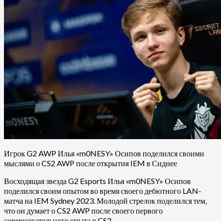
Игрок G2 AWP Илья «m0NESY» Осипов поделился своими
мыслями о CS2 AWP после открытия IEM в Сиднее
Восходящая звезда G2 Esports Илья «m0NESY» Осипов
поделился своим опытом во время своего дебютного LAN-
матча на IEM Sydney 2023. Молодой стрелок поделился тем,
что он думает о CS2 AWP после своего первого
соревновательного опыта в CS2.