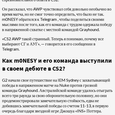
Он рассказал, что AWP чувствовал себя довольно необычно во
время матча, но не смог точно определить, что было не так.
m0NESY обратился к Telegram , чтобы поделиться своими
мыслями после того, как его команда с трудом одержала победу
в напряженной схватке с местной командой Grayhound.
«CS2 AWP такой странный. Теперь я понимаю, почему все
выбирают СГ и АУГ», — говорится в его сообщении в
Telegram.
Как m0NESY и его команда выступили
в своем дебюте в CS2?
G2 начали свое путешествие на IEM Sydney с захватывающей
победы в напряженном матче на Nuke против грозной
команды Grayhound. Австралийской команде удалось отыграть
всего три раунда за свою оборонительную половину, но они
продемонстрировали замечательную стойкость, едва не
добившись замечательной победы со счетом 11-13, в первую
очередь благодаря звездной игре Джошуа «⁠INS⁠» Поттера.