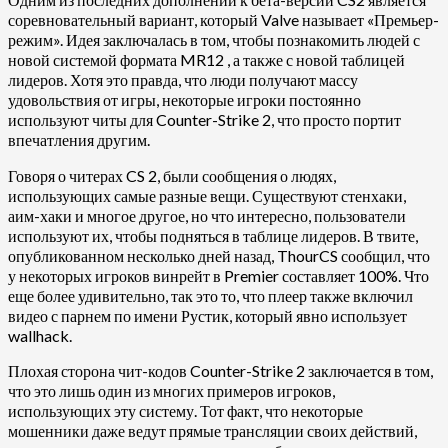
соревновательный вариант, который Valve называет «Премьер-
режим». Идея заключалась в том, чтобы познакомить людей с
новой системой формата MR12 , а также с новой таблицей
лидеров. Хотя это правда, что люди получают массу
удовольствия от игры, некоторые игроки постоянно
используют читы для Counter-Strike 2, что просто портит
впечатления другим.
Говоря о читерах CS 2, были сообщения о людях,
использующих самые разные вещи. Существуют стенхаки,
аим-хаки и многое другое, но что интересно, пользователи
используют их, чтобы подняться в таблице лидеров. В твите,
опубликованном несколько дней назад, ThourCS сообщил, что
у некоторых игроков винрейт в Premier составляет 100%. Что
еще более удивительно, так это то, что плеер также включил
видео с парнем по имени Рустик, который явно использует
wallhack.
Плохая сторона чит-кодов Counter-Strike 2 заключается в том,
что это лишь один из многих примеров игроков,
использующих эту систему. Тот факт, что некоторые
мошенники даже ведут прямые трансляции своих действий,