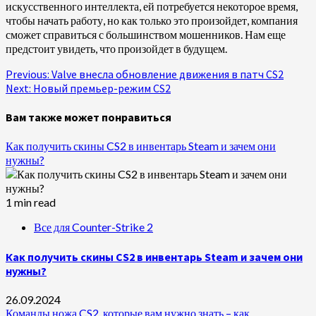
искусственного интеллекта, ей потребуется некоторое время,
чтобы начать работу, но как только это произойдет, компания
сможет справиться с большинством мошенников. Нам еще
предстоит увидеть, что произойдет в будущем.
Continue
Previous:
Valve внесла обновление движения в патч CS2
Next:
Новый премьер-режим CS2
Reading
Вам также может понравиться
Как получить скины CS2 в инвентарь Steam и зачем они
нужны?
1 min read
Все для Counter-Strike 2
Как получить скины CS2 в инвентарь Steam и зачем они
нужны?
26.09.2024
Команды ножа CS2, которые вам нужно знать – как