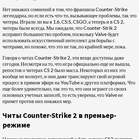
Нет никаких сомнений в том, что франшиза Counter-Strike
легендарна, но если есть что-то, вызывающее проблемы, так это
читеры. Играли ли вы в 1.6, CS:S, CSGO, а теперь и в CS 2,
читеры были всегда. Мы ожидали, что Counter-Strik 2
исправит большинство проблем, поскольку Valve будет
использовать искусственный интеллект для борьбы с
читерами, но похоже, что это не так, по крайней мере, пока.
Говоря о читах Counter-Strike 2, эти вещи доступны даже
сегодня. Несмотря на то, что игра официально еще не вышла,
репостов о читерах CS 2 было масса. Некоторых из них это
вообще не волнует, и они даже транслируют свой игровой
процесс в прямом эфире на YouTube и других платформах. Что
еще более удивительно, так это то, что они играют со своих
основных учетных записей, то есть уверены, что Valve не
примет против них никаких мер.
Читы Counter-Strike 2 в премьер-
режиме
Одним из последних дополнений к бета-версии CS2 является