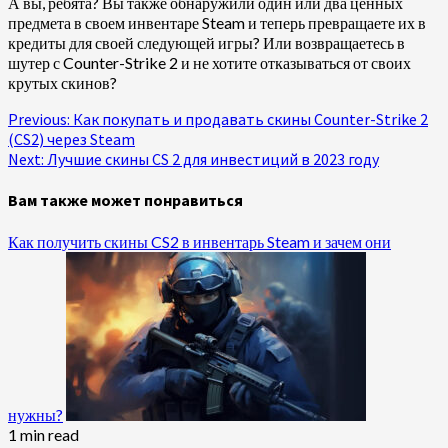
А вы, ребята? Вы также обнаружили один или два ценных
предмета в своем инвентаре Steam и теперь превращаете их в
кредиты для своей следующей игры? Или возвращаетесь в
шутер с Counter-Strike 2 и не хотите отказываться от своих
крутых скинов?
Continue
Previous:
Как покупать и продавать скины Counter-Strike 2
(CS2) через Steam
Reading
Next:
Лучшие скины CS 2 для инвестиций в 2023 году
Вам также может понравиться
Как получить скины CS2 в инвентарь Steam и зачем они
нужны?
1 min read