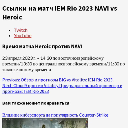
Ссылки на матч IEM Rio 2023 NAVI vs
Heroic
Twitch
YouTube
Время матча Heroic против NAVI
23 апреля 2023 г. – 14:30 по восточноевропейскому
времени/13:30 по центральноевропейскому времени/11:30 по
тихоокеанскому времени
Continue
Previous:
Обзор и прогнозы BIG vs Vitality: IEM Rio 2023
Next:
Cloud9 против Vitality Предварительный просмотр и
Reading
прогнозы: IEM Rio 2023
Вам также может понравиться
Влияние киберспорта на популярность Counter-Strike