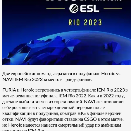
Две европейские команды сразятся в полуфинале Heroic vs
NAVI IEM Rio 2023 за место в гранд-финале.
FURIA и Heroic встретились в четвертьфинале IEM Rio 2023 в
матче-реванше полуфинала IEM Rio 2022. Как и в 2022 году,
датчане выбили хозяев из соревнований. NAVI же позволили
себе роскошь взять четырехдневный перерыв после
квалификации в полуфинал, обыграв BIG в финале верхней
сетки. NAVI будут фаворитами ставок на CSGO в этом матче,
но Heroic надеется нанести смертельный удар по амбициям
украинца на IEM Rio.