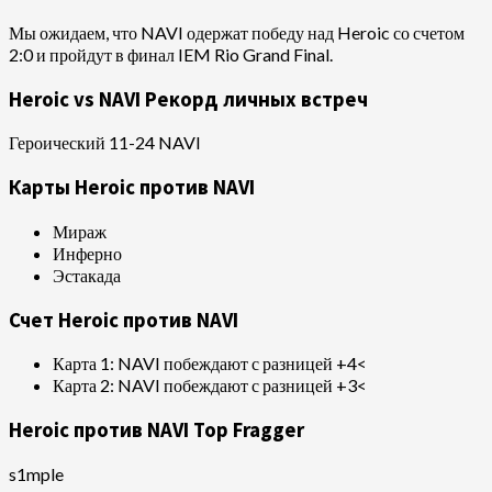
Мы ожидаем, что NAVI одержат победу над Heroic со счетом
2:0 и пройдут в финал IEM Rio Grand Final.
Heroic vs NAVI Рекорд личных встреч
Героический 11-24 NAVI
Карты Heroic против NAVI
Мираж
Инферно
Эстакада
Счет Heroic против NAVI
Карта 1: NAVI побеждают с разницей +4<
Карта 2: NAVI побеждают с разницей +3<
Heroic против NAVI Top Fragger
s1mple