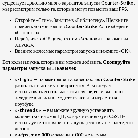
существует довольно много вариантов запуска Counter-Strike ,
мы рассмотрим только те, которые могут повысить ваш FPS.
Откройте «Стим». Зайдите в «Библиотеку». Щелкните
правой кнопкой мыши «Counter-Strike 2» и выберите
«Свойства».
Перейдите в «Общие», а затем «Установить параметры
запуска».
Введите желаемые параметры запуска и нажмите «ОК».
Вот коды запуска, которые вы можете добавить.
Скопируйте
параметры запуска БЕЗ кавычек
:
«
-high
» — параметры запуска заставляют Counter-Strike
работать с высоким приоритетом. Вам следует
использовать его только в том случае, если вы часто
заходите в игру и выходите из нее или играете на
ноутбуке.
«
-threads
» — вы можете вручную установить
количество потоков ЦП, которые использует CS2. Не
используйте этот вариант запуска, если вы не знаете, что
делаете.
«
+fps_max 000
»: замените 000 желаемым