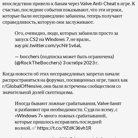
впоследствии привело к банам через Valve Anti-Cheat в игре. К
счастью, последние события показывают, что эти игроки,
которые были несправедливо забанены, теперь получают
справедливость, которую они заслуживают.
Ого, очевидно, люди, которых забанили просто за
запуск CS2 на Windows 7, не врали..
вау pic.twitter.com/ycNlr1v6aL
— bocchers (подписка может быть ограничена)
(@RockTheBocchers) 3 октября 2023 г.
Когда новости об этих несправедливых запретах начали
распространяться на форумах, посвященных игре, таких как
r/GlobalOffensive, они были встречены сообществом со
значительной долей скептицизма.
Иногда бывают ложные срабатывания, Valve банят
и разбаняют при необходимости. Судя по всему, с
«Windows 7» много ложных срабатываний,
которые пришлось исправлять последней
волной. ✅ https://t.co/9ZdK36vh1R