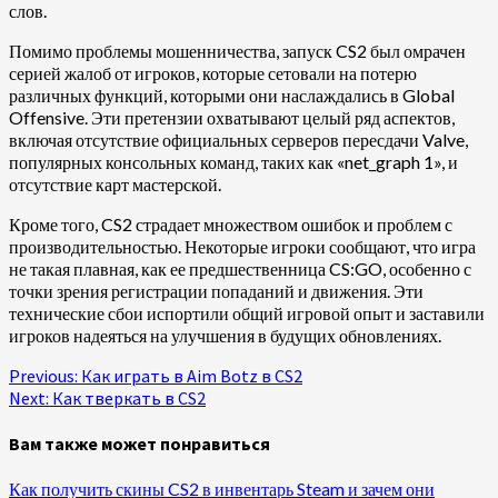
слов.
Помимо проблемы мошенничества, запуск CS2 был омрачен
серией жалоб от игроков, которые сетовали на потерю
различных функций, которыми они наслаждались в Global
Offensive. Эти претензии охватывают целый ряд аспектов,
включая отсутствие официальных серверов пересдачи Valve,
популярных консольных команд, таких как «net_graph 1», и
отсутствие карт мастерской.
Кроме того, CS2 страдает множеством ошибок и проблем с
производительностью. Некоторые игроки сообщают, что игра
не такая плавная, как ее предшественница CS:GO, особенно с
точки зрения регистрации попаданий и движения. Эти
технические сбои испортили общий игровой опыт и заставили
игроков надеяться на улучшения в будущих обновлениях.
Continue
Previous:
Как играть в Aim Botz в CS2
Next:
Как тверкать в CS2
Reading
Вам также может понравиться
Как получить скины CS2 в инвентарь Steam и зачем они