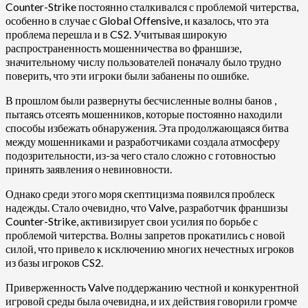
Counter-Strike постоянно сталкивался с проблемой читерства,
особенно в случае с Global Offensive, и казалось, что эта
проблема перешла и в CS2. Учитывая широкую
распространенность мошенничества во франшизе,
значительному числу пользователей поначалу было трудно
поверить, что эти игроки были забанены по ошибке.
В прошлом были развернуты бесчисленные волны банов ,
пытаясь отсеять мошенников, которые постоянно находили
способы избежать обнаружения. Эта продолжающаяся битва
между мошенниками и разработчиками создала атмосферу
подозрительности, из-за чего стало сложно с готовностью
принять заявления о невиновности.
Однако среди этого моря скептицизма появился проблеск
надежды. Стало очевидно, что Valve, разработчик франшизы
Counter-Strike, активизирует свои усилия по борьбе с
проблемой читерства. Волны запретов прокатились с новой
силой, что привело к исключению многих нечестных игроков
из базы игроков CS2.
Приверженность Valve поддержанию честной и конкурентной
игровой среды была очевидна, и их действия говорили громче