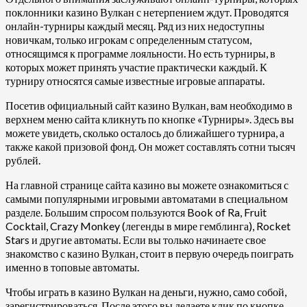
поклонники казино Вулкан с нетерпением ждут. Проводятся
онлайн-турниры каждый месяц. Ряд из них недоступны
новичкам, только игрокам с определенным статусом,
относящимся к программе лояльности. Но есть турниры, в
которых может принять участие практически каждый. К
турниру относятся самые известные игровые аппараты.
Посетив официальный сайт казино Вулкан, вам необходимо в
верхнем меню сайта кликнуть по кнопке «Турниры». Здесь вы
можете увидеть, сколько осталось до ближайшего турнира, а
также какой призовой фонд. Он может составлять сотни тысяч
рублей.
На главной странице сайта казино вы можете ознакомиться с
самыми популярными игровыми автоматами в специальном
разделе. Большим спросом пользуются Book of Ra, Fruit
Cocktail, Crazy Monkey (легенды в мире гемблинга), Rocket
Stars и другие автоматы. Если вы только начинаете свое
знакомство с казино Вулкан, стоит в первую очередь поиграть
именно в топовые автоматы.
Чтобы играть в казино Вулкан на деньги, нужно, само собой,
зарегистрироваться. После этого вы делаете клик по кнопке