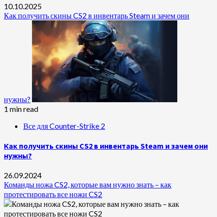
10.10.2025
Как получить скины CS2 в инвентарь Steam и зачем они
нужны?
1 min read
Все для Counter-Strike 2
Как получить скины CS2 в инвентарь Steam и зачем они
нужны?
26.09.2024
Команды ножа CS2, которые вам нужно знать – как
протестировать все ножи CS2