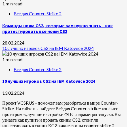
1 min read
Все для Counter-Strike 2
Команды ножа CS2, которые вам нужно знать – как
протестировать все ножи CS2
28.02.2024
10 лучших игроков CS2 на IEM Katowice 2024
1 min read
Все для Counter-Strike 2
10 лучших игроков CS2 на IEM Katowice 2024
13.02.2024
Проект VCSRUS - поможет вам разобраться в мире Counter-
Strike. На сайте вы найдете Всё для Counter-strike: конфиги
про игроков, лучшие настройки ФПС, параметры запуска. Вы
узнаете как купить и продать скины CS2, стоит ли
инвестировать в скины КС2, какие скины counter strike 2