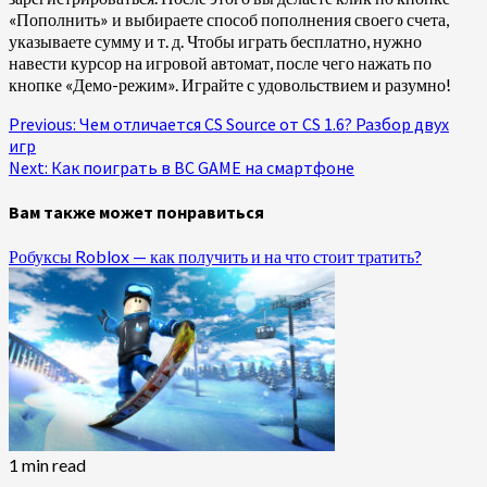
«Пополнить» и выбираете способ пополнения своего счета,
указываете сумму и т. д. Чтобы играть бесплатно, нужно
навести курсор на игровой автомат, после чего нажать по
кнопке «Демо-режим». Играйте с удовольствием и разумно!
Continue
Previous:
Чем отличается CS Source от CS 1.6? Разбор двух
игр
Reading
Next:
Как поиграть в BC GAME на смартфоне
Вам также может понравиться
Робуксы Roblox — как получить и на что стоит тратить?
1 min read